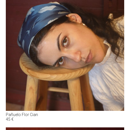
Pañuelo Flor Cian
45
€