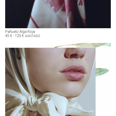
Pañuelo Alga Roja
Rango
45
€
-
120
€
AGOTADO
de
precios:
desde
45 €
hasta
120 €