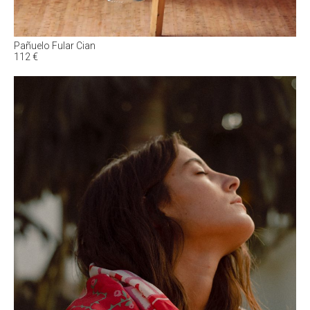
Pañuelo Fular Cian
112
€