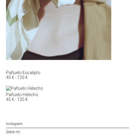
Pañuelo Eucalipto
Rango
45
€
-
120
€
de
precios:
desde
Pañuelo Helecho
45 €
Rango
45
€
-
120
€
hasta
de
120 €
precios:
desde
45 €
hasta
Instagram
120 €
Sobre mí