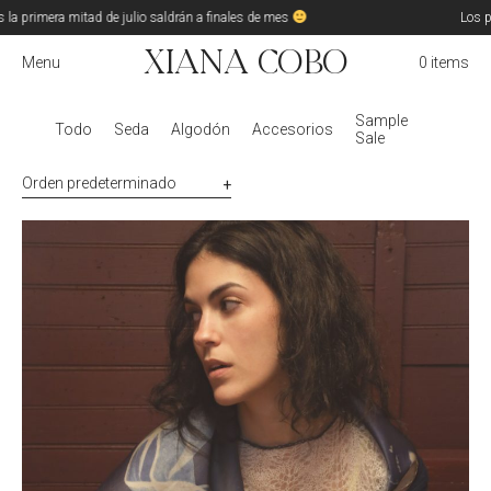
mera mitad de julio saldrán a finales de mes
Los pedidos 
Xiana Cobo
Menu
0 items
Sample
Todo
Seda
Algodón
Accesorios
Sale