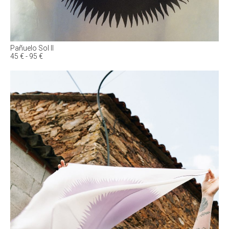
Pañuelo Sol II
Rango
45
€
-
95
€
de
precios:
desde
45 €
hasta
95 €