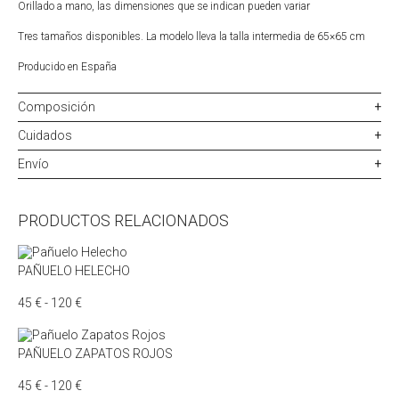
Orillado a mano, las dimensiones que se indican pueden variar
Tres tamaños disponibles. La modelo lleva la talla intermedia de 65×65 cm
Producido en España
Composición
Cuidados
Envío
PRODUCTOS RELACIONADOS
PAÑUELO HELECHO
Rango
45
€
-
120
€
de
precios:
desde
PAÑUELO ZAPATOS ROJOS
45 €
hasta
Rango
45
€
-
120
€
120 €