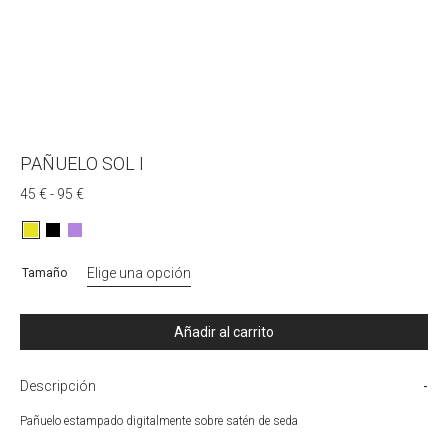
PAÑUELO SOL I
Rango
45
€
-
95
€
de
precios:
desde
45 €
hasta
Tamaño
95 €
Añadir al carrito
Descripción
Pañuelo estampado digitalmente sobre satén de seda