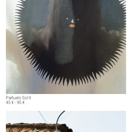
Pañuelo Sol II
Rango
45
€
-
95
€
de
precios:
desde
45 €
hasta
95 €