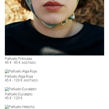
Pañuelo Prímulas
Rango
45
€
-
95
€
AGOTADO
de
precios:
desde
Pañuelo Alga Roja
45 €
Rango
45
€
-
120
€
AGOTADO
hasta
de
95 €
precios:
desde
Pañuelo Eucalipto
45 €
Rango
45
€
-
120
€
hasta
de
120 €
precios: