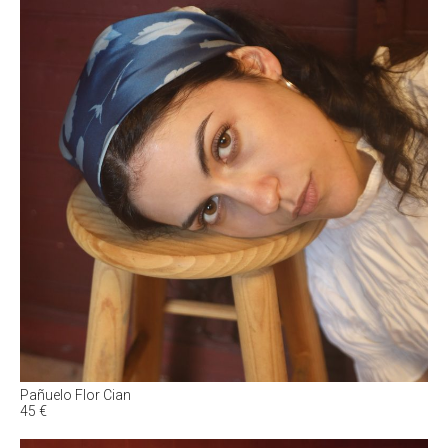
Pañuelo Flor Cian
45
€