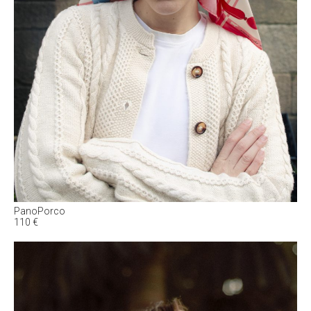
PanoPorco
110
€