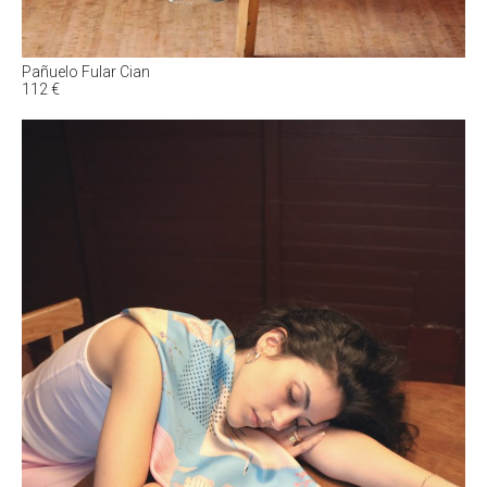
Pañuelo Fular Cian
112
€