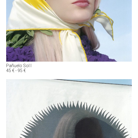
Pañuelo Sol I
Rango
45
€
-
95
€
de
precios:
desde
45 €
hasta
95 €