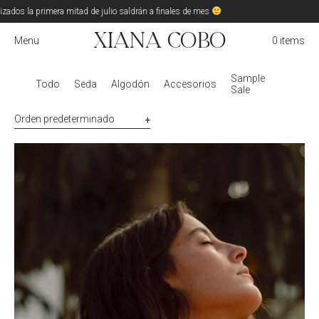
izados la primera mitad de julio saldrán a finales de mes
Xiana Cobo
Menu
0 items
Sample
Todo
Seda
Algodón
Accesorios
Sale