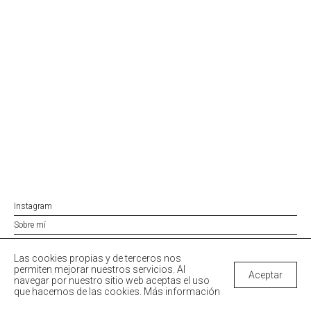
Instagram
Sobre mí
Política de privacidad
Las cookies propias y de terceros nos
Condiciones de compra
permiten mejorar nuestros servicios. Al
Aceptar
navegar por nuestro sitio web aceptas el uso
que hacemos de las cookies.
Más información
© 2026 Xiana Cobo | Moda ética y accesorios