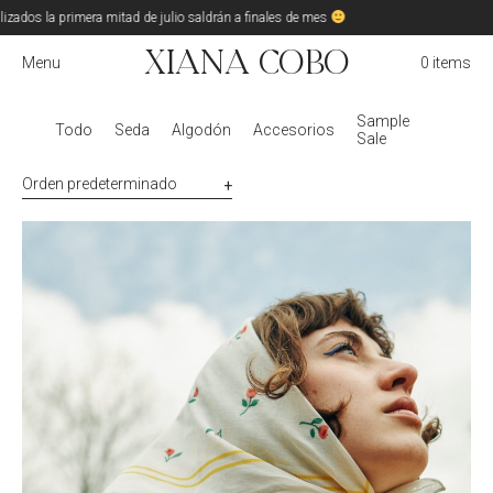
izados la primera mitad de julio saldrán a finales de mes
Xiana Cobo
Menu
0 items
Sample
Todo
Seda
Algodón
Accesorios
Sale