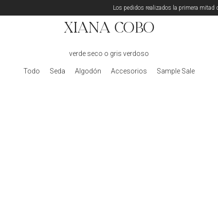
Los pedidos realizados la primera mitad de
Xiana Cobo
verde seco o gris verdoso
Todo
Seda
Algodón
Accesorios
Sample Sale