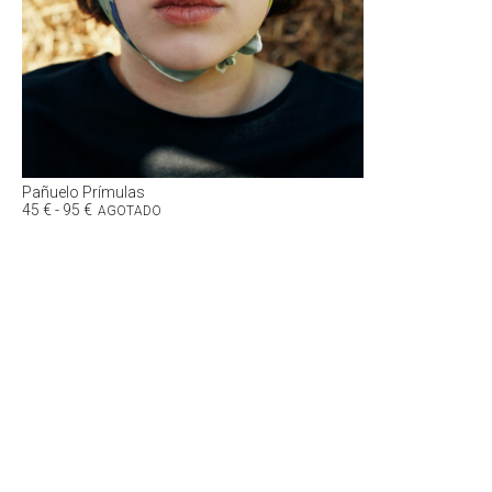
Pañuelo Prímulas
Rango
45
€
-
95
€
AGOTADO
de
precios:
desde
45 €
hasta
95 €