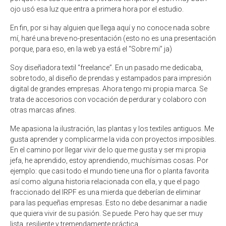
ojo usó esa luz que entra a primera hora por el estudio.
En fin, por si hay alguien que llega aquí y no conoce nada sobre
mí, haré una breve no-presentación (esto no es una presentación
porque, para eso, en la web ya está el “Sobre mi” ja)
Soy diseñadora textil “freelance”. En un pasado me dedicaba,
sobre todo, al diseño de prendas y estampados para impresión
digital de grandes empresas. Ahora tengo mi propia marca. Se
trata de accesorios con vocación de perdurar y colaboro con
otras marcas afines.
Me apasiona la ilustración, las plantas y los textiles antiguos. Me
gusta aprender y complicarme la vida con proyectos imposibles.
En el camino por llegar vivir de lo que me gusta y ser mi propia
jefa, he aprendido, estoy aprendiendo, muchísimas cosas. Por
ejemplo: que casi todo el mundo tiene una flor o planta favorita
así como alguna historia relacionada con ella, y que el pago
fraccionado del IRPF es una mierda que deberían de eliminar
para las pequeñas empresas. Esto no debe desanimar a nadie
que quiera vivir de su pasión. Se puede. Pero hay que ser muy
lista, resiliente y tremendamente práctica.