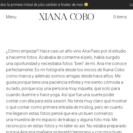
dos la primera mitad de julio saldrán a finales de mes
Los
Xiana Cobo
Menu
0 items
¿Cómo empezar? Hace casi un año vino Ana Paes por el estudio
a hacerme fotos. Acababa de cortarme el pelo, había surgido
una oportunidad y necesitaba fotos “bien” de mi. Ana me conoce
perfectamente. Es mi fotógrafa desde los inicios de Xiana Cobo
como marca y además somos amigas desde hace años. Me
gusta porque tiene una paciencia infinita y me siento cómoda a
su lado, porque soy una persona muy inquieta, que solo para
cuando duerme o hace yoga. Así que fue una suerte poder
contar con ella para esta sesión. No tenía muy claro qué mostrar
o qué contar como primera entrada de mi blog, pero en cuanto
me llegaron estas fotos pensé que era un buen comienzo:
una muestra de mi espacio de trabajo y alguna foto mía. Me
reconozco en estas fotos y mi taller es así. No estaba preparado
porque Ana esa mañana se levantó temprano y con muy buen