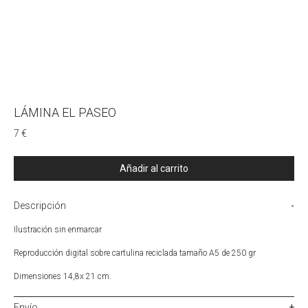
LÁMINA EL PASEO
7
€
Añadir al carrito
Descripción
Ilustración sin enmarcar
Reproducción digital sobre cartulina reciclada tamaño A5 de 250 gr
Dimensiones 14,8x 21 cm.
Envío