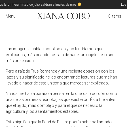
s la primera mitad de julio saldrán a finales de mes
Los 
Xiana Cobo
Menu
0 items
Las imágenes hablan por sí solas y no tendríamos que
explicarlas, más cuando se trata de hacer un objeto bello sin
más pretensión.
Pero a raíz de True Romance y una reciente obsesión con los
lazos y su significado he ido encontrando lecturas que me han
llevado a hacer de esto un tema que merece ser explicado.
Nunca me había parado a pensar en la cuerda o cordón como
una de las primeras tecnologías que existieron. Ésta fue antes
que el tejido, más complejo y para el que se necesitó la
agricultura y los asentamientos estables.
Esto significa que la Edad de Piedra podría haberse llamado