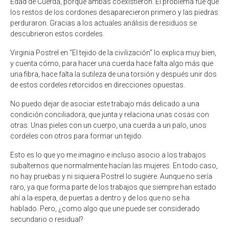
Edad de Cuerda, porque ambas coexistieron. El problema fue que
los restos de los cordones desaparecieron primero y las piedras
perduraron. Gracias a los actuales análisis de residuos se
descubrieron estos cordeles.
Virginia Postrel en “El tejido de la civilización” lo explica muy bien,
y cuenta cómo, para hacer una cuerda hace falta algo más que
una fibra, hace falta la sutileza de una torsión y después unir dos
de estos cordeles retorcidos en direcciones opuestas.
No puedo dejar de asociar este trabajo más delicado a una
condición conciliadora, que junta y relaciona unas cosas con
otras. Unas pieles con un cuerpo, una cuerda a un palo, unos
cordeles con otros para formar un tejido.
Esto es lo que yo me imagino e incluso asocio a los trabajos
subalternos que normalmente hacían las mujeres. En todo caso,
no hay pruebas y ni siquiera Postrel lo sugiere. Aunque no sería
raro, ya que forma parte de los trabajos que siempre han estado
ahí a la espera, de puertas a dentro y de los que no se ha
hablado. Pero, ¿como algo que une puede ser considerado
secundario o residual?